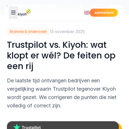
Skip to content
Trustpilot vs. Kiyoh: wat klopt er wél? De feiten op een rij
Home
Nieuws & Blogs
aanmelden
13 november 2025
Branche & onderzoek
Trustpilot vs. Kiyoh: wat
klopt er wél? De feiten op
een rij
De laatste tijd ontvangen bedrijven een
vergelijking waarin Trustpilot tegenover Kiyoh
wordt gezet. We corrigeren de punten die niet
volledig of correct zijn.