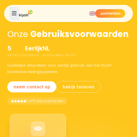
Skip to content
aanmelden
Onze
Gebruiksvoorwaarden
5
Eerlijk
NL
ARTIKELEN
GEBRUIK
NEDERLANDS RECHT
Duidelijke afspraken voor eerlijk gebruik van het Kiyoh
klantbeoordelingssysteem.
neem contact op
bekijk tarieven
9.4/10 door onze klanten