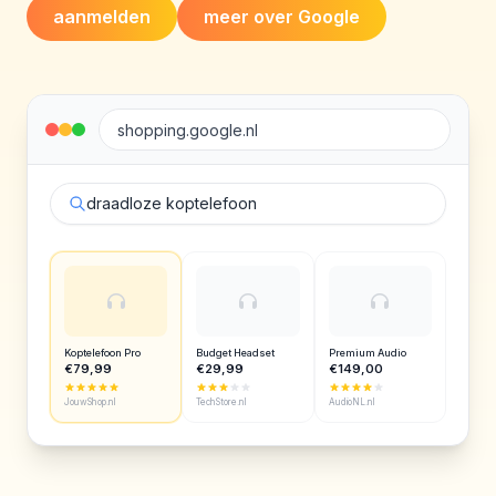
aanmelden
meer over Google
shopping.google.nl
draadloze koptelefoon
Koptelefoon Pro
Budget Headset
Premium Audio
€79,99
€29,99
€149,00
JouwShop.nl
TechStore.nl
AudioNL.nl