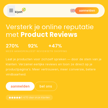
Skip to content
aanmelden
Versterk je online reputatie
met
Product Reviews
270%
92%
+47%
MEER AANKOPEN
LEEST REVIEWS
CTR SHOPPING
Laat je producten voor zichzelf spreken — door de stem van je
klanten. Verzamel eerlijke reviews en toon ze direct op je
productpagina's. Meer vertrouwen, meer conversie, betere
vindbaarheid.
aanmelden
bel ons
9.4/10 door onze klanten